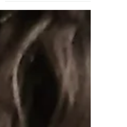
conexiones entre tramas o dar profundidad a los
personajes. Aquí es donde las cartas Fatum se
vuelven un recurso valioso. Su formato y sus
ilustraciones evocan el estilo del tarot, lo que las
convierte en un complemento ideal para añadir
capas narrativas y detalles inesperados durante
las jornad