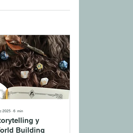
ic 2025
∙
6
min
torytelling y
orld Building