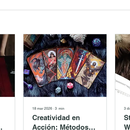
18 mar 2026
∙
3
min
3 d
Creatividad en
S
l
Acción: Métodos
W