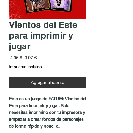
Vientos del Este
para imprimir y
jugar
Precio
Precio
 4,96 € 
3,97 €
de
Impuesto incluido
oferta
Agregar al carrito
Este es un juego de FATUM: Vientos del
Este para imprimir y jugar. Solo
necesitas imprimirlo con tu impresora y
empezar a crear fondos de personajes
de forma rápida y sencilla.