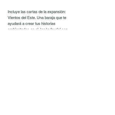
Incluye las cartas de la expansión:
Vientos del Este. Una baraja que te
ayudará a crear tus historias
ambientadas en el Japón feudal con
toques fantásticos. 40 cartas.
No se enviarán recompensas físicas.
Recibirás los enlaces para descargar
los archivos PDF, dichos enlaces serán
válidos durante 30 días.
Totalmente compatible con todo el
material anterior de Fatum.