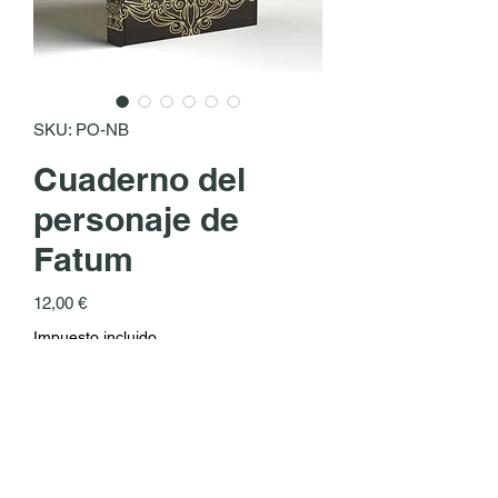
SKU: PO-NB
Cuaderno del
personaje de
Fatum
Precio
12,00 €
Impuesto incluido
Agotado
Tapa dura con estampado dorado.
Tamaño: 167 x 122 mm. 176 páginas a