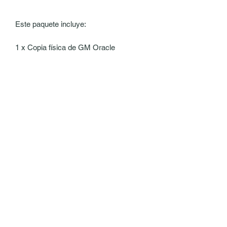
Este paquete incluye:
1 x Copia física de GM Oracle
1 x Impresión A6 con estampado
dorado "Patrón"
5 impresiones A6
1 x Copia física de la Caja del narrador
vacía
1 x Juego de 10 divisores
1 x tapete de juego de neopreno
1 x Copia física del Diario de Campaña