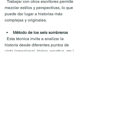
  Trabajar con otros escritores permite 
mezclar estilos y perspectivas, lo que 
puede dar lugar a historias más 
complejas y originales.
Método de los seis sombreros
  Esta técnica invita a analizar la 
historia desde diferentes puntos de 
vista (emocional, lógico, creativo, etc.) 
para enriquecer la narrativa y evitar 
sesgos.
Consejos para 
Potenciar la Creatividad 
al Generar Historias
No temas mezclar métodos
  Combinar cartas, mapas mentales y 